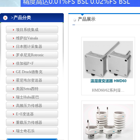
>产品分类
产品展示
项目系统集成
维萨拉Vaisala
日本图计采集器
罗卓尼克Rotronic
倍加福P+F
GE Druck德鲁克
霍尼韦尔变送器
美国Setra西特
HMD60/62系列湿…
瑞士Huba富巴
高频压力传感器
E+E变送器
重载压力传感器
瑞士奇石乐