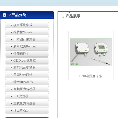
>产品分类
产品展示
项目系统集成
维萨拉Vaisala
日本图计采集器
罗卓尼克Rotronic
倍加福P+F
GE Druck德鲁克
霍尼韦尔变送器
美国Setra西特
EE210温湿度传感…
瑞士Huba富巴
高频压力传感器
E+E变送器
重载压力传感器
瑞士奇石乐