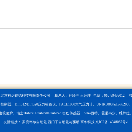
6
北京科远信德科技有限责任公司 联系人：孙经理 王经理 电话：010-89438012 
制器、DPI612/DPI620压力校验仪、PACE1000大气压力计、UNIK5000/adroit6200、PT
度校验炉、瑞士Huba511/huba501/huba520富巴传感器、Setra西特、霍尼韦尔、维萨拉
友情链接：
罗克韦尔自动化
西门子自动化与驱动
研华科技
京ICP备14048067号-1