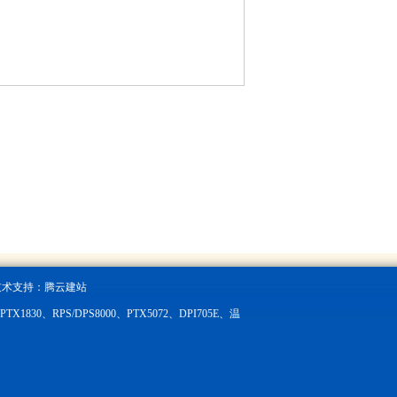
技术支持：
腾云建站
X1830、RPS/DPS8000、PTX5072、DPI705E、温
。