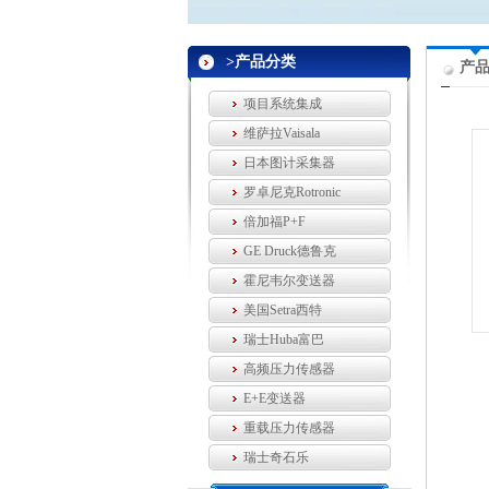
>产品分类
产
项目系统集成
维萨拉Vaisala
日本图计采集器
罗卓尼克Rotronic
倍加福P+F
GE Druck德鲁克
霍尼韦尔变送器
美国Setra西特
瑞士Huba富巴
高频压力传感器
E+E变送器
重载压力传感器
瑞士奇石乐