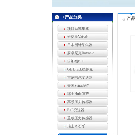
>产品分类
产
项目系统集成
维萨拉Vaisala
日本图计采集器
罗卓尼克Rotronic
倍加福P+F
GE Druck德鲁克
霍尼韦尔变送器
美国Setra西特
瑞士Huba富巴
高频压力传感器
E+E变送器
重载压力传感器
瑞士奇石乐