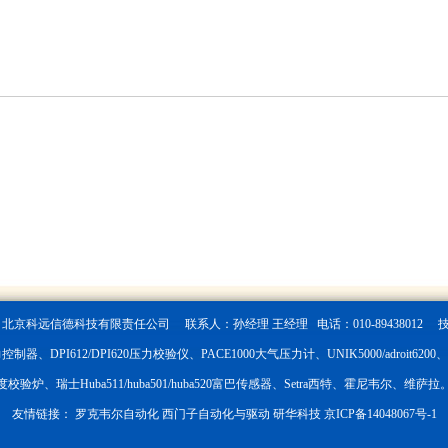
6
北京科远信德科技有限责任公司 联系人：孙经理 王经理 电话：010-89438012 
制器、DPI612/DPI620压力校验仪、PACE1000大气压力计、UNIK5000/adroit6200、PT
度校验炉、瑞士Huba511/huba501/huba520富巴传感器、Setra西特、霍尼韦尔、维萨拉
友情链接：
罗克韦尔自动化
西门子自动化与驱动
研华科技
京ICP备14048067号-1