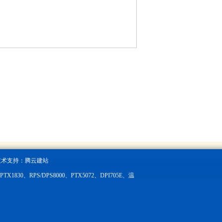
技术支持：
腾云建站
X1830、RPS/DPS8000、PTX5072、DPI705E、温
。