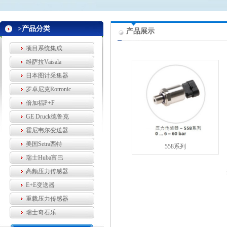
>产品分类
产品展示
项目系统集成
维萨拉Vaisala
日本图计采集器
罗卓尼克Rotronic
倍加福P+F
GE Druck德鲁克
霍尼韦尔变送器
美国Setra西特
558系列
瑞士Huba富巴
高频压力传感器
E+E变送器
重载压力传感器
瑞士奇石乐