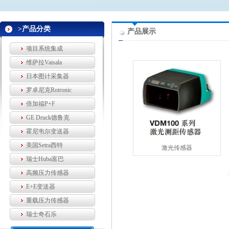
>产品分类
产品展示
项目系统集成
维萨拉Vaisala
日本图计采集器
罗卓尼克Rotronic
倍加福P+F
GE Druck德鲁克
霍尼韦尔变送器
美国Setra西特
激光传感器
瑞士Huba富巴
高频压力传感器
E+E变送器
重载压力传感器
瑞士奇石乐