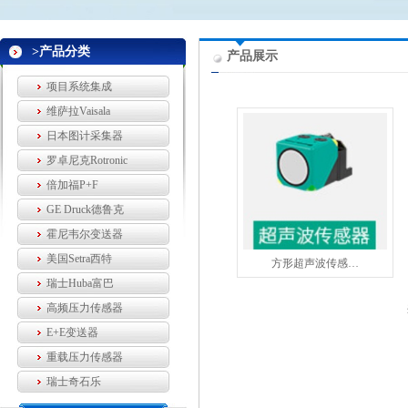
>产品分类
产品展示
项目系统集成
维萨拉Vaisala
日本图计采集器
罗卓尼克Rotronic
倍加福P+F
GE Druck德鲁克
霍尼韦尔变送器
美国Setra西特
方形超声波传感…
瑞士Huba富巴
高频压力传感器
E+E变送器
重载压力传感器
瑞士奇石乐