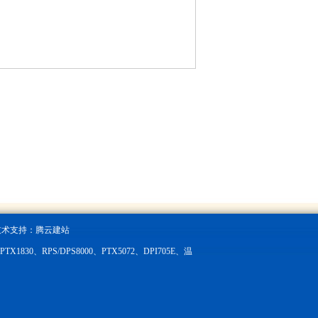
技术支持：
腾云建站
X1830、RPS/DPS8000、PTX5072、DPI705E、温
。