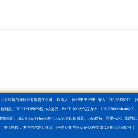
6
北京科远信德科技有限责任公司 联系人：孙经理 王经理 电话：010-89438012 
制器、DPI612/DPI620压力校验仪、PACE1000大气压力计、UNIK5000/adroit6200、PT
度校验炉、瑞士Huba511/huba501/huba520富巴传感器、Setra西特、霍尼韦尔、维萨拉
友情链接：
罗克韦尔自动化
西门子自动化与驱动
研华科技
京ICP备14048067号-1