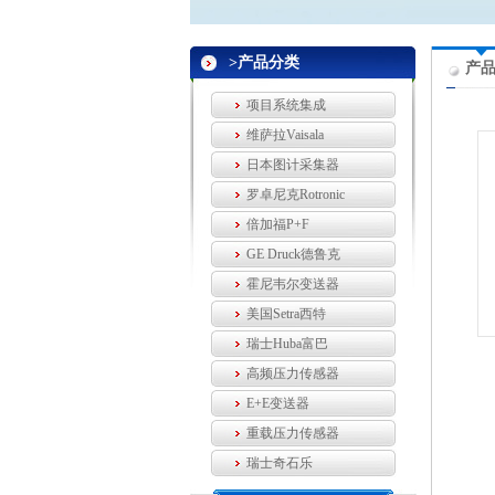
>产品分类
产
项目系统集成
维萨拉Vaisala
日本图计采集器
罗卓尼克Rotronic
倍加福P+F
GE Druck德鲁克
霍尼韦尔变送器
美国Setra西特
瑞士Huba富巴
高频压力传感器
E+E变送器
重载压力传感器
瑞士奇石乐